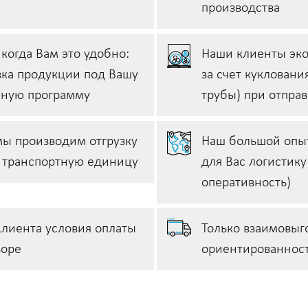
производства
 когда Вам это удобно:
Наши клиенты эко
зка продукции под Вашу
за счет кукловани
нную программу
трубы) при отпра
мы производим отгрузку
Наш большой опыт
у транспортную единицу
для Вас логистику
оперативность)
лиента условия оплаты
Только взаимовыг
воре
ориентированност