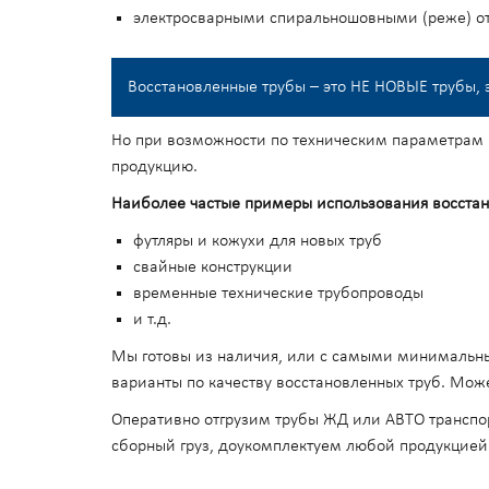
электросварными спиральношовными (реже) от
Восстановленные трубы – это НЕ НОВЫЕ трубы,
Но при возможности по техническим параметрам и
продукцию.
Наиболее частые примеры использования восстан
футляры и кожухи для новых труб
свайные конструкции
временные технические трубопроводы
и т.д.
Мы готовы из наличия, или с самыми минимальны
варианты по качеству восстановленных труб. Може
Оперативно отгрузим трубы ЖД или АВТО транспор
сборный груз, доукомплектуем любой продукцией