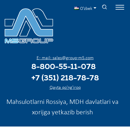
O'zbek
E - mail: sales@group-m5.com
8-800-55-11-078
+7 (351) 218-78-78
Qayta qo'ng'iroq
Mahsulotlarni Rossiya, MDH davlatlari va
xorijga yetkazib berish