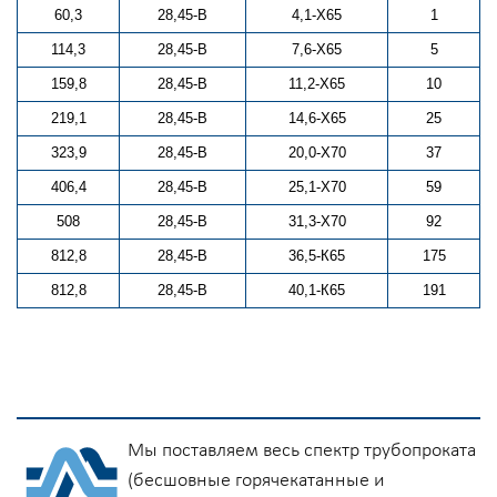
60,3
28,45-В
4,1-Х65
1
114,3
28,45-В
7,6-Х65
5
159,8
28,45-В
11,2-Х65
10
219,1
28,45-В
14,6-Х65
25
323,9
28,45-В
20,0-Х70
37
406,4
28,45-В
25,1-Х70
59
508
28,45-В
31,3-Х70
92
812,8
28,45-В
36,5-К65
175
812,8
28,45-В
40,1-К65
191
Мы поставляем весь спектр трубопроката
(бесшовные горячекатанные и