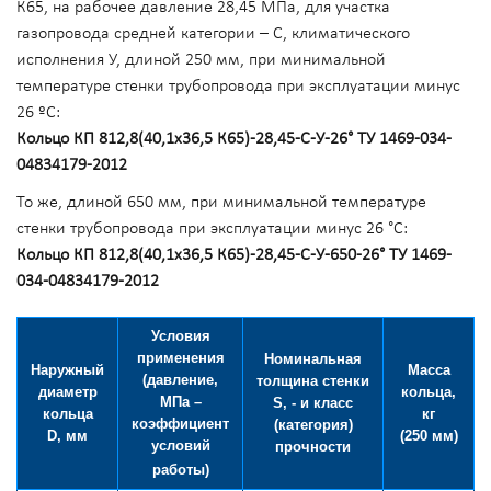
К65, на рабочее давление 28,45 МПа, для участка
газопровода средней категории – С, климатического
исполнения У, длиной 250 мм, при минимальной
температуре стенки трубопровода при эксплуатации минус
26 ºС:
Кольцо КП 812,8(40,1х36,5 К65)-28,45-С-У-26° ТУ 1469-034-
04834179-2012
То же, длиной 650 мм, при минимальной температуре
стенки трубопровода при эксплуатации минус 26 °С:
Кольцо КП 812,8(40,1х36,5 К65)-28,45-С-У-650-26° ТУ 1469-
034-04834179-2012
Условия
применения
Номинальная
Наружный
Масса
(давление,
толщина стенки
диаметр
кольца,
МПа –
S, - и класс
кольца
кг
коэффициент
(категория)
D, мм
(250 мм)
условий
прочности
работы)