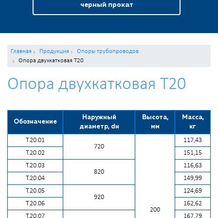
черный прокат
Главная
Продукция
Опоры трубопроводов
Опора двухкатковая Т20
Опора двухкатковая Т20
Наружный
Высота,
Масса,
Обозначение
диаметр, dн
мм
кг
Т.20.01
117,43
720
Т.20.02
151,15
Т.20.03
116,63
820
Т.20.04
149,99
Т.20.05
124,69
920
Т.20.06
162,62
200
Т.20.07
167,79