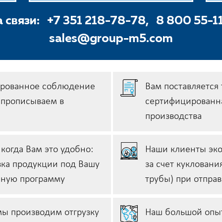
 связи:
+7 351 218-78-78,
8 800 55-1
sales@group-m5.com
ированное соблюдение
Вам поставляется 
e прописываем в
сертифицированна
производства
 когда Вам это удобно:
Наши клиенты эко
зка продукции под Вашу
за счет кукловани
нную программу
трубы) при отпра
мы производим отгрузку
Наш большой опыт