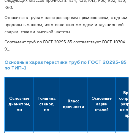
следующих классов прочности: К34, К38, К42, К50, К52, К55,
К60.
Относится к трубам электросварным прямошовным, с одним
продольным швом, изготовленных методом индукционной
сварки, токами высокой частоты.
Сортамент труб по ГОСТ 20295-85 соответствует ГОСТ 10704-
91.
Основные характеристики труб по ГОСТ 20295-85
по ТИП-1
Врем
Основные
Толщина
Основные
сопро
Класс
диаметры,
стенок,
марки
разры
прочности
мм
мм
сталей
не мен
пре